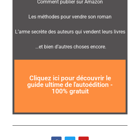
Comment publier sur Amazon
Les méthodes pour vendre son roman
L’arme secrète des auteurs qui vendent leurs livres
…et bien d’autres choses encore.
Je veux ma formation maintenant!
Cliquez ici pour découvrir le
guide ultime de l'autoédition -
100% gratuit
SANS SPAM
100% GRATUIT - GARANTIE