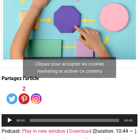
Cliquez pour accepter les cookies
marketing et activer ce contenu
Partagez l'article
2
Lecteur
00:00
00:00
audio
Podcast:
Play in new window
|
Download
(Duration: 10:44 — )