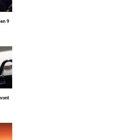
en 9
 vont