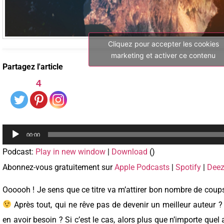
Cliquez pour accepter les cookies
marketing et activer ce contenu
Partagez l'article
4
Lecteur
00:00
audio
Podcast:
Play in new window
|
Download
()
Abonnez-vous gratuitement sur
Apple Podcasts
|
Spotify
|
Deez
Oooooh ! Je sens que ce titre va m’attirer bon nombre de coup
Après tout, qui ne rêve pas de devenir un meilleur auteur
en avoir besoin ? Si c’est le cas, alors plus que n’importe quel a