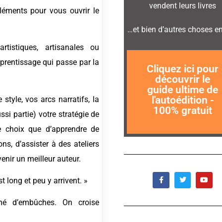
vendent leurs livres
 éléments pour vous ouvrir le
diminuer
le
…et bien d’autres choses e
volume.
tistiques, artisanales ou
pprentissage qui passe par la
maintenant!
Cliquez ici pour
formation
découvrir le
Je veux ma
guide ultime de
l'autoédition -
style, vos arcs narratifs, la
SANS SPAM
100% gratuit
GARANTIE
si partie) votre stratégie de
100% GRATUIT -
e choix que d’apprendre de
ns, d’assister à des ateliers
venir un meilleur auteur.
st long et peu y arrivent. »
emé d’embûches. On croise