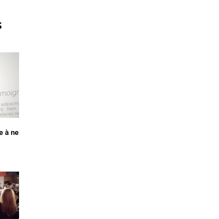
s
e à ne