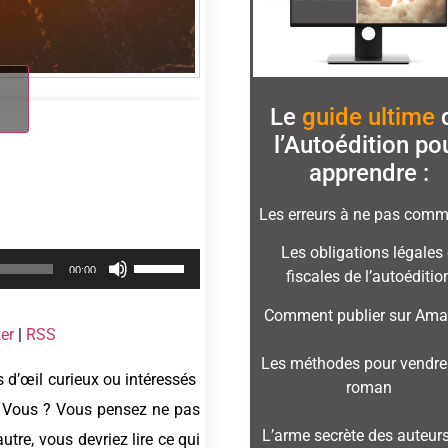
Le
guide ultime
l’Autoédition
po
apprendre :
Les erreurs à ne pas comme
Les obligations légales 
Utilisez
00:00
fiscales de l’autoéditio
les
Comment publier sur Am
flèches
er
|
RSS
haut/bas
Les méthodes pour vendre
s d’œil curieux ou intéressés
pour
roman
 ? Vous ? Vous pensez ne pas
augmenter
L’arme secrète des auteurs
utre, vous devriez lire ce qui
ou