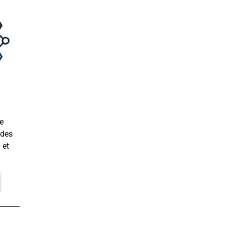
e
 des
 et