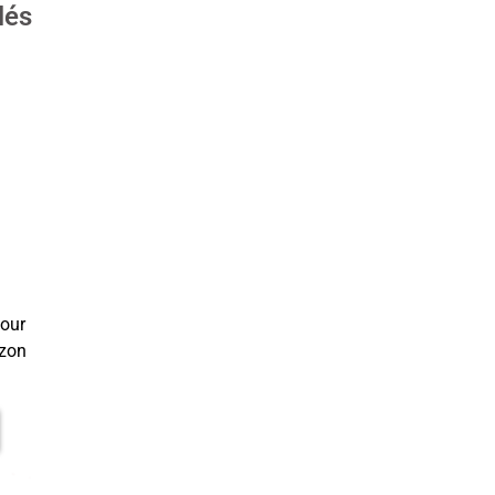
lés
pour
zon