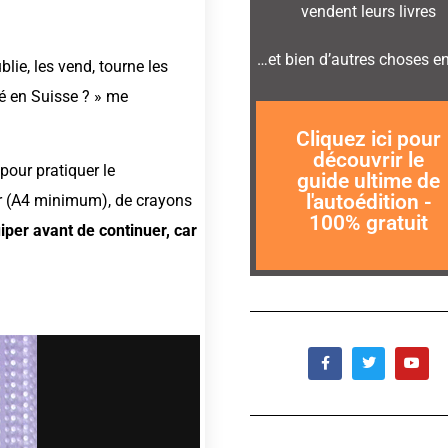
vendent leurs livres
…et bien d’autres choses e
blie, les vend, tourne les
ué en Suisse ? » me
maintenant!
Cliquez ici pour
formation
découvrir le
Je veux ma
pour pratiquer le
guide ultime de
l'autoédition -
er (A4 minimum), de crayons
SANS SPAM
100% gratuit
GARANTIE
iper avant de continuer, car
100% GRATUIT -