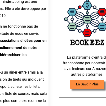
 le mindmapping est une
s. Elle a été développée par
019.
in ne fonctionne pas de
itude de nous en servir.
associations d’idées pour en
onctionnement de notre
hiérarchiser les
La plateforme d’entraid
francophone pour obtenir
avis lecteurs sur Amazon
 un dîner entre amis à la
autres plateformes.
ion de tirets qui indiquent
En Savoir Plus
port, acheter les billets,
mple liste de course, mais cela
se de plus complexe (comme la