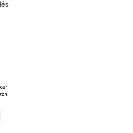
lés
pour
zon