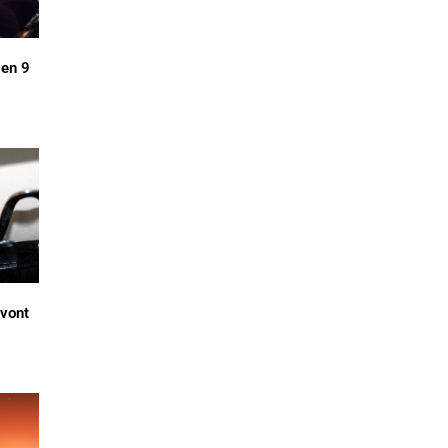
en 9
 vont