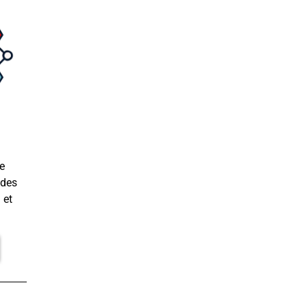
e
 des
 et