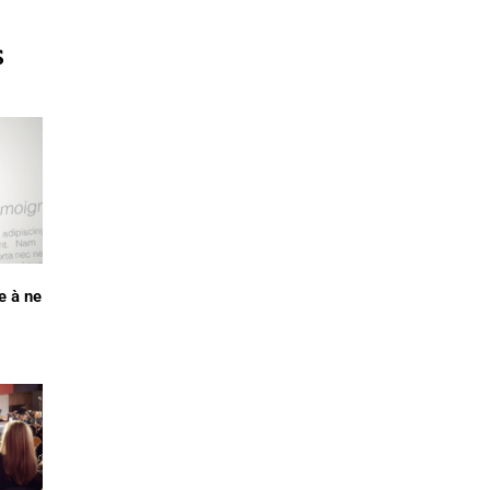
s
e à ne